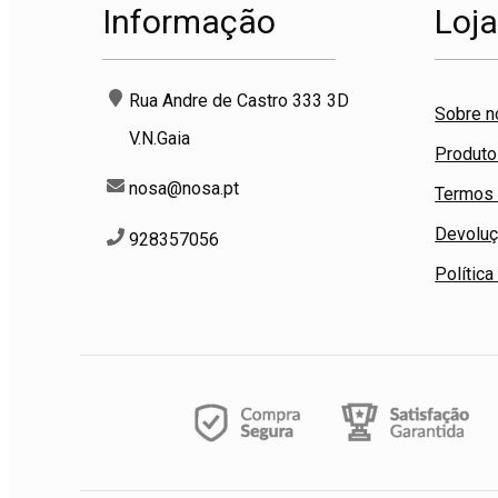
Informação
Loj
Rua Andre de Castro 333 3D
Sobre n
V.N.Gaia
Produt
nosa@nosa.pt
Termos 
Devolu
928357056
Política