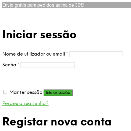
Envio grátis para pedidos acima de 30€!
Iniciar sessão
Nome de utilizador ou email
*
Senha
*
Manter sessão
Iniciar sessão
Perdeu a sua senha?
Registar nova conta