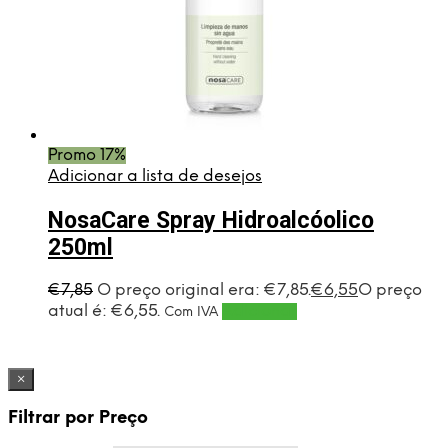
Promo 17%
Adicionar a lista de desejos
NosaCare Spray Hidroalcóolico
250ml
€
7,85
O preço original era: €7,85.
€
6,55
O preço
atual é: €6,55.
Adicionar
Com IVA
×
Filtrar por Preço