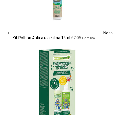
Nosa
Kit Roll-on Aplica e acalma 15ml
€
7,95
Com IVA