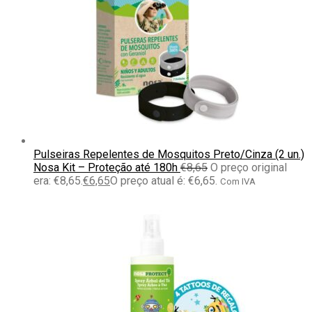
Pulseiras Repelentes de Mosquitos Preto/Cinza (2 un.)
Nosa Kit – Proteção até 180h
€
8,65
O preço original
era: €8,65.
€
6,65
O preço atual é: €6,65.
Com IVA