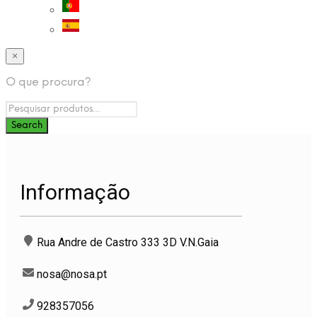
×
O que procura?
Informação
Rua Andre de Castro 333 3D V.N.Gaia
nosa@nosa.pt
928357056