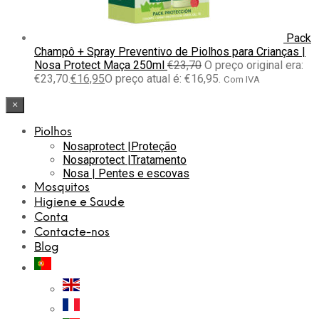
Pack
Champô + Spray Preventivo de Piolhos para Crianças |
Nosa Protect Maça 250ml
€
23,70
O preço original era:
€23,70.
€
16,95
O preço atual é: €16,95.
Com IVA
×
Piolhos
Nosaprotect |Proteção
Nosaprotect |Tratamento
Nosa | Pentes e escovas
Mosquitos
Higiene e Saude
Conta
Contacte-nos
Blog