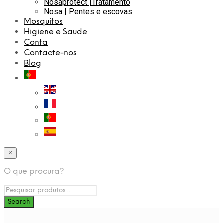
Nosaprotect |Tratamento
Nosa | Pentes e escovas
Mosquitos
Higiene e Saude
Conta
Contacte-nos
Blog
×
O que procura?