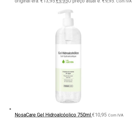
original era: €13,95.
€
9,95
O preço atual é: €9,95.
Com IVA
NosaCare Gel Hidroalcóolico 750ml
€
10,95
Com IVA