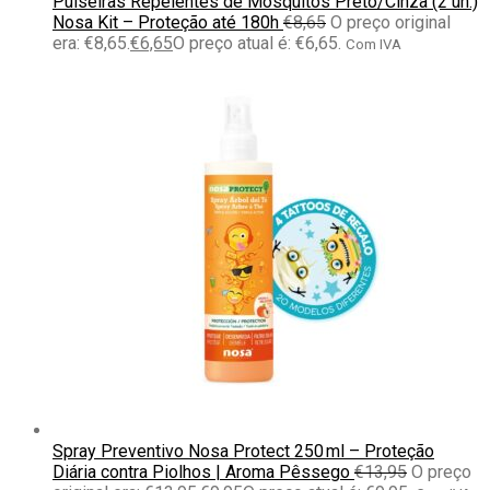
Pulseiras Repelentes de Mosquitos Preto/Cinza (2 un.)
Nosa Kit – Proteção até 180h
€
8,65
O preço original
era: €8,65.
€
6,65
O preço atual é: €6,65.
Com IVA
Spray Preventivo Nosa Protect 250 ml – Proteção
Diária contra Piolhos | Aroma Pêssego
€
13,95
O preço