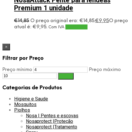
NosaAttack Pente para lêndeas
Premium 1 unidade
€
14,85
O preço original era: €14,85.
€
9,95
O preço
atual é: €9,95.
Adicionar
Com IVA
×
Filtrar por Preço
Preço mínimo
Preço máximo
Filtrar
Categorias de Produtos
Higiene e Saude
Mosquitos
Piolhos
Nosa | Pentes e escovas
Nosaprotect |Proteção
Nosaprotect |Tratamento