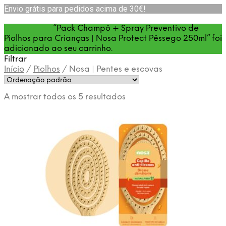
Envio grátis para pedidos acima de 30€!
Ver carrinho
“Pack Champô + Spray Preventivo de
Piolhos para Crianças | Nosa Protect Pêssego 250ml” foi
adicionado ao seu carrinho.
Filtrar
Início
/
Piolhos
/
Nosa | Pentes e escovas
A mostrar todos os 5 resultados