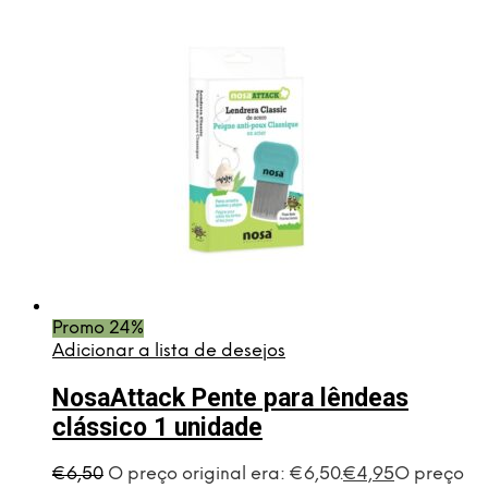
Promo 24%
Adicionar a lista de desejos
NosaAttack Pente para lêndeas
clássico 1 unidade
€
6,50
O preço original era: €6,50.
€
4,95
O preço