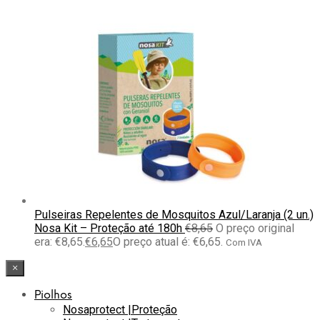
Pulseiras Repelentes de Mosquitos Azul/Laranja (2 un.)
Nosa Kit – Proteção até 180h
€
8,65
O preço original
era: €8,65.
€
6,65
O preço atual é: €6,65.
Com IVA
×
Piolhos
Nosaprotect |Proteção