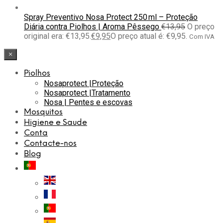
Spray Preventivo Nosa Protect 250 ml – Proteção
Diária contra Piolhos | Aroma Pêssego
€
13,95
O preço
original era: €13,95.
€
9,95
O preço atual é: €9,95.
Com IVA
×
Piolhos
Nosaprotect |Proteção
Nosaprotect |Tratamento
Nosa | Pentes e escovas
Mosquitos
Higiene e Saude
Conta
Contacte-nos
Blog