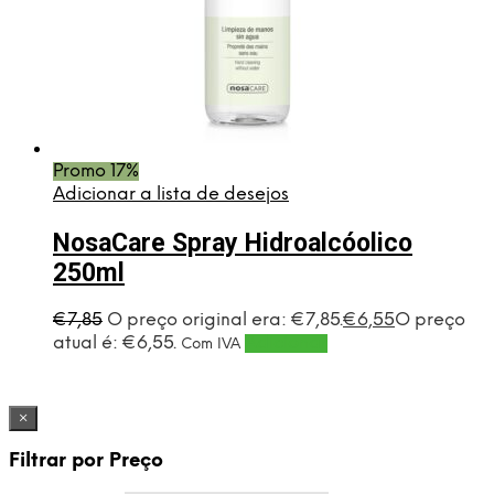
Promo 17%
Adicionar a lista de desejos
NosaCare Spray Hidroalcóolico
250ml
€
7,85
O preço original era: €7,85.
€
6,55
O preço
atual é: €6,55.
Adicionar
Com IVA
×
Filtrar por Preço