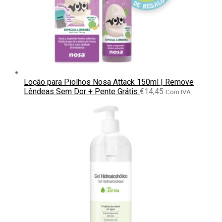
Loção para Piolhos Nosa Attack 150ml | Remove
Lêndeas Sem Dor + Pente Grátis
€
14,45
Com IVA