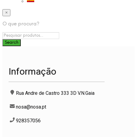
×
O que procura?
Informação
Rua Andre de Castro 333 3D V.N.Gaia
nosa@nosa.pt
928357056