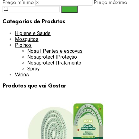
Preço mínimo
Preço máximo
Filtrar
Categorias de Produtos
Higiene e Saude
Mosquitos
Piolhos
Nosa | Pentes e escovas
Nosaprotect |Proteção
Nosaprotect |Tratamento
Spray
Vários
Produtos que vai Gostar