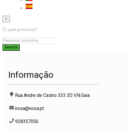
×
O que procura?
Informação
Rua Andre de Castro 333 3D V.N.Gaia
nosa@nosa.pt
928357056