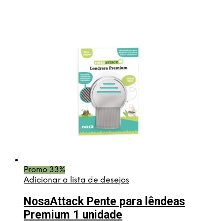
original
atual
era:
é:
€6,50.
€4,95.
Promo 33%
Adicionar a lista de desejos
NosaAttack Pente para lêndeas
Premium 1 unidade