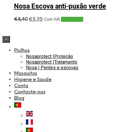
Nosa Escova anti-puxão verde
O
O
€
8,40
€
5,95
Adicionar
Com IVA
preço
preço
original
atual
era:
é:
×
€8,40.
€5,95.
Piolhos
Nosaprotect |Proteção
Nosaprotect |Tratamento
Nosa | Pentes e escovas
Mosquitos
Higiene e Saude
Conta
Contacte-nos
Blog