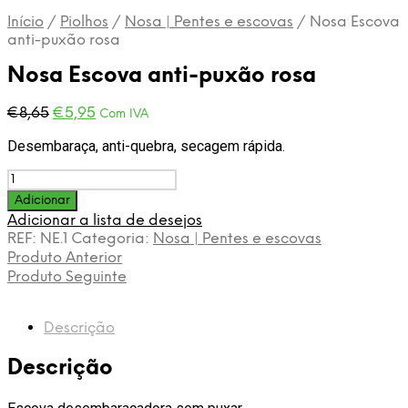
Início
/
Piolhos
/
Nosa | Pentes e escovas
/
Nosa Escova
anti-puxão rosa
Nosa Escova anti-puxão rosa
O
O
€
8,65
€
5,95
Com IVA
preço
preço
Desembaraça, anti-quebra, secagem rápida.
original
atual
era:
é:
Quantidade
€8,65.
€5,95.
de
Adicionar
Nosa
Adicionar a lista de desejos
Escova
REF:
NE.1
Categoria:
Nosa | Pentes e escovas
anti-
Produto Anterior
puxão
Produto Seguinte
rosa
Descrição
Descrição