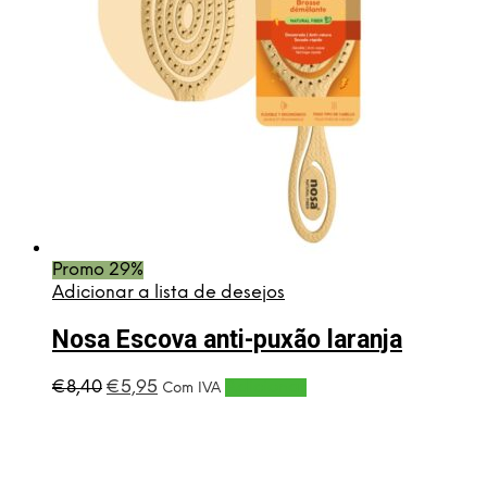
Promo 29%
Adicionar a lista de desejos
Nosa Escova anti-puxão laranja
O
O
€
8,40
€
5,95
Adicionar
Com IVA
preço
preço
original
atual
era:
é:
€8,40.
€5,95.