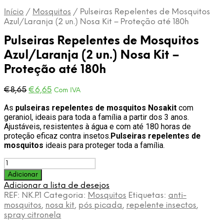
Início
/
Mosquitos
/
Pulseiras Repelentes de Mosquitos
Azul/Laranja (2 un.) Nosa Kit – Proteção até 180h
Pulseiras Repelentes de Mosquitos
Azul/Laranja (2 un.) Nosa Kit –
Proteção até 180h
O
O
€
8,65
€
6,65
Com IVA
preço
preço
As
pulseiras repelentes de mosquitos Nosakit
com
original
atual
geraniol, ideais para toda a família a partir dos 3 anos.
era:
é:
Ajustáveis, resistentes à água e com até 180 horas de
€8,65.
€6,65.
proteção eficaz contra insetos.
Pulseiras repelentes de
mosquitos
ideais para proteger toda a família.
Quantidade
de
Adicionar
Pulseiras
Adicionar a lista de desejos
Repelentes
REF:
NK.P.1
Categoria:
Mosquitos
Etiquetas:
anti-
de
mosquitos
,
nosa kit
,
pós picada
,
repelente insectos
,
Mosquitos
spray citronela