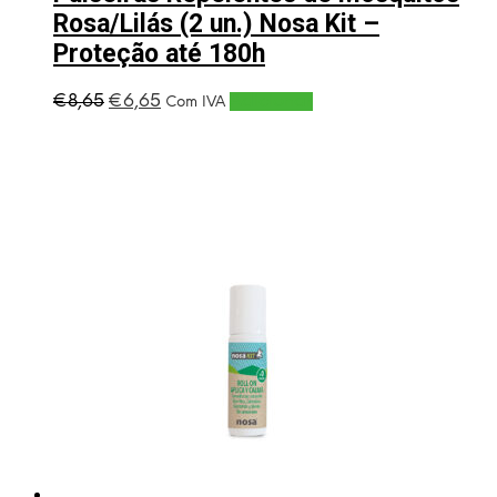
Rosa/Lilás (2 un.) Nosa Kit –
Proteção até 180h
O
O
€
8,65
€
6,65
Adicionar
Com IVA
preço
preço
original
atual
era:
é:
€8,65.
€6,65.