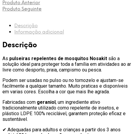
Azul/Laranja
Produto Anterior
(2
Produto Seguinte
un.)
Nosa
Kit
Descrição
–
Informação adicional
Proteção
até
Descrição
180h
As
pulseiras repelentes de mosquitos Nosakit
são a
solução ideal para proteger toda a família em atividades ao ar
livre como desporto, praia, campismo ou pesca.
Podem ser usadas no pulso ou no tornozelo e ajustam-se
facilmente a qualquer tamanho. Muito praticas e disponíveis
em varias cores. Escolha a cor que mais lhe agrada.
Fabricadas com
geraniol
, um ingrediente ativo
tradicionalmente utilizado como repelente de insetos, e
plástico LDPE 100% reciclável, garantem proteção eficaz e
sustentável.
✔ Adequadas para adultos e crianças a partir dos 3 anos