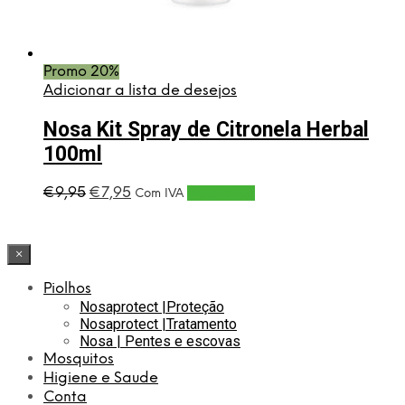
Promo 20%
Adicionar a lista de desejos
Nosa Kit Spray de Citronela Herbal
100ml
O
O
€
9,95
€
7,95
Adicionar
Com IVA
preço
preço
original
atual
era:
é:
×
€9,95.
€7,95.
Piolhos
Nosaprotect |Proteção
Nosaprotect |Tratamento
Nosa | Pentes e escovas
Mosquitos
Higiene e Saude
Conta