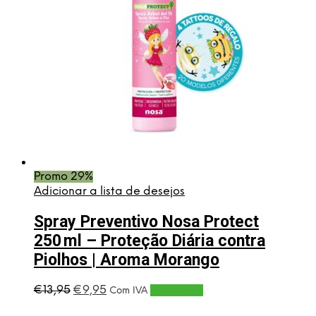
Promo 29%
Adicionar a lista de desejos
Spray Preventivo Nosa Protect
250 ml – Proteção Diária contra
Piolhos | Aroma Morango
O
O
€
13,95
€
9,95
Adicionar
Com IVA
preço
preço