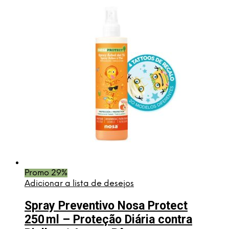
original
atual
era:
é:
€13,95.
€9,95.
Promo 29%
Adicionar a lista de desejos
Spray Preventivo Nosa Protect
250 ml – Proteção Diária contra