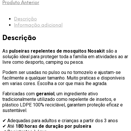
Preto/Cinza
Produto Anterior
(2
un.)
Nosa
Descrição
Kit
Informação adicional
–
Proteção
Descrição
até
180h
As
pulseiras repelentes de mosquitos Nosakit
são a
solução ideal para proteger toda a família em atividades ao ar
livre como desporto, camping ou pesca.
Podem ser usadas no pulso ou no tornozelo e ajustam-se
facilmente a qualquer tamanho. Muito praticas e disponíveis
em varias cores. Escolha a cor que mais lhe agrada.
Fabricadas com
geraniol
, um ingrediente ativo
tradicionalmente utilizado como repelente de insetos, e
plástico LDPE 100% reciclável, garantem proteção eficaz e
sustentável.
✔ Adequadas para adultos e crianças a partir dos 3 anos
✔ Até
180 horas de duração por pulseira