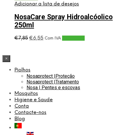
Adicionar a lista de desejos
NosaCare Spray Hidroalcóolico
250ml
O
O
€
7,85
€
6,55
Adicionar
Com IVA
preço
preço
original
atual
era:
é:
×
€7,85.
€6,55.
Piolhos
Nosaprotect |Proteção
Nosaprotect |Tratamento
Nosa | Pentes e escovas
Mosquitos
Higiene e Saude
Conta
Contacte-nos
Blog