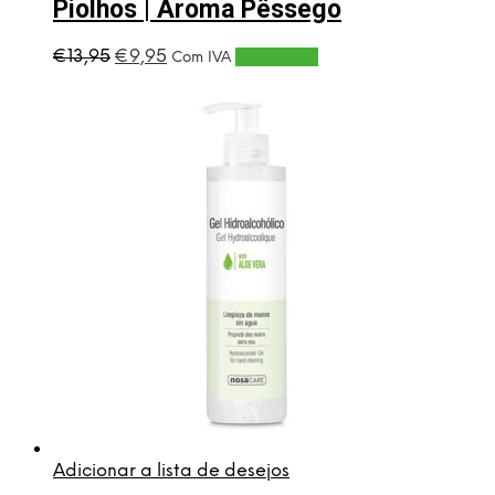
Piolhos | Aroma Pêssego
O
O
€
13,95
€
9,95
Adicionar
Com IVA
preço
preço
original
atual
era:
é:
€13,95.
€9,95.
Adicionar a lista de desejos