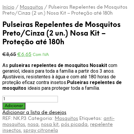
Início
/
Mosquitos
/
Pulseiras Repelentes de Mosquitos
Preto/Cinza (2 un.) Nosa Kit – Proteção até 180h
Pulseiras Repelentes de Mosquitos
Preto/Cinza (2 un.) Nosa Kit –
Proteção até 180h
O
O
€
8,65
€
6,65
Com IVA
preço
preço
As
pulseiras repelentes de mosquitos Nosakit
com
original
atual
geraniol, ideais para toda a família a partir dos 3 anos.
era:
é:
Ajustáveis, resistentes à água e com até 180 horas de
€8,65.
€6,65.
proteção eficaz contra insetos.
Pulseiras repelentes de
mosquitos
ideais para proteger toda a família.
Quantidade
de
Adicionar
Pulseiras
Adicionar a lista de desejos
Repelentes
REF:
NK.P.3
Categoria:
Mosquitos
Etiquetas:
anti-
de
mosquitos
,
nosa
,
nosa kit
,
pós picada
,
repelente
Mosquitos
insectos
,
spray citronela