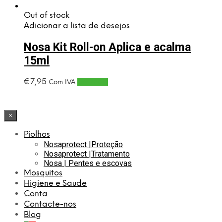
Out of stock
Adicionar a lista de desejos
Nosa Kit Roll-on Aplica e acalma
15ml
€
7,95
Ler mais
Com IVA
×
Piolhos
Nosaprotect |Proteção
Nosaprotect |Tratamento
Nosa | Pentes e escovas
Mosquitos
Higiene e Saude
Conta
Contacte-nos
Blog