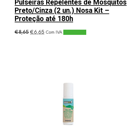
Pulseiras Repelentes de Mosquitos
Preto/Cinza (2 un.) Nosa Kit –
Proteção até 180h
O
O
€
8,65
€
6,65
Adicionar
Com IVA
preço
preço
original
atual
era:
é:
€8,65.
€6,65.