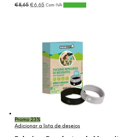
O
O
€
8,65
€
6,65
Adicionar
Com IVA
preço
preço
original
atual
era:
é:
€8,65.
€6,65.
Promo 23%
Adicionar a lista de desejos