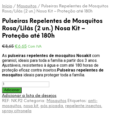
Início
/
Mosquitos
/
Pulseiras Repelentes de Mosquitos
Rosa/Lilás (2 un.) Nosa Kit – Proteção até 180h
Pulseiras Repelentes de Mosquitos
Rosa/Lilás (2 un.) Nosa Kit –
Proteção até 180h
O
O
€
8,65
€
6,65
Com IVA
preço
preço
As
pulseiras repelentes de mosquitos Nosakit
com
original
atual
geraniol, ideais para toda a família a partir dos 3 anos.
era:
é:
Ajustáveis, resistentes à água e com até 180 horas de
€8,65.
€6,65.
proteção eficaz contra insetos.
Pulseiras repelentes de
mosquitos
ideais para proteger toda a família.
Quantidade
de
Adicionar
Pulseiras
Adicionar a lista de desejos
Repelentes
REF:
NK.P.2
Categoria:
Mosquitos
Etiquetas:
anti-
de
mosquitos
,
nosa kit
,
pós picada
,
repelente insectos
,
Mosquitos
spray citronela