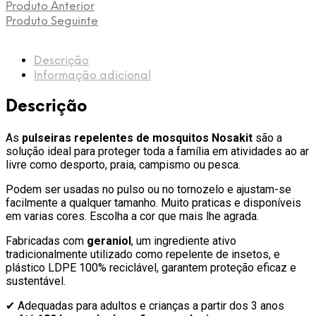
Rosa/Lilás
Produto Anterior
(2
Produto Seguinte
un.)
Nosa
Kit
Descrição
–
Informação adicional
Proteção
até
Descrição
180h
As
pulseiras repelentes de mosquitos Nosakit
são a
solução ideal para proteger toda a família em atividades ao ar
livre como desporto, praia, campismo ou pesca.
Podem ser usadas no pulso ou no tornozelo e ajustam-se
facilmente a qualquer tamanho. Muito praticas e disponíveis
em varias cores. Escolha a cor que mais lhe agrada.
Fabricadas com
geraniol
, um ingrediente ativo
tradicionalmente utilizado como repelente de insetos, e
plástico LDPE 100% reciclável, garantem proteção eficaz e
sustentável.
✔ Adequadas para adultos e crianças a partir dos 3 anos