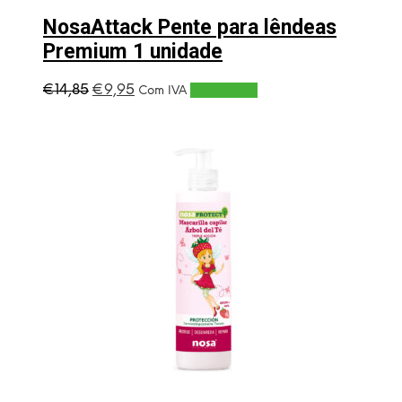
NosaAttack Pente para lêndeas
Premium 1 unidade
O
O
€
14,85
€
9,95
Adicionar
Com IVA
preço
preço
original
atual
era:
é:
€14,85.
€9,95.