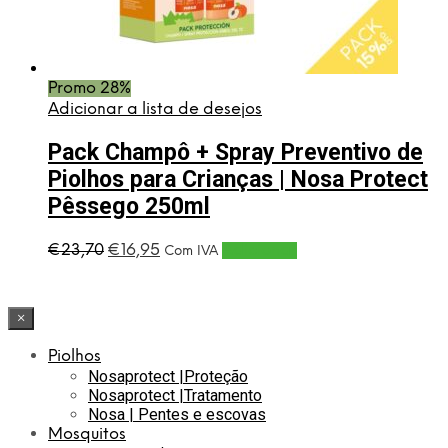
Promo 28%
Adicionar a lista de desejos
Pack Champô + Spray Preventivo de
Piolhos para Crianças | Nosa Protect
Pêssego 250ml
O
O
€
23,70
€
16,95
Adicionar
Com IVA
preço
preço
original
atual
era:
é:
×
€23,70.
€16,95.
Piolhos
Nosaprotect |Proteção
Nosaprotect |Tratamento
Nosa | Pentes e escovas
Mosquitos