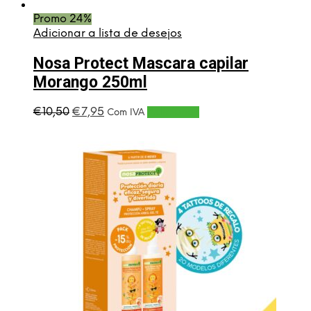
Promo 24%
Adicionar a lista de desejos
Nosa Protect Mascara capilar
Morango 250ml
O
O
€
10,50
€
7,95
Adicionar
Com IVA
preço
preço
original
atual
era:
é:
€10,50.
€7,95.