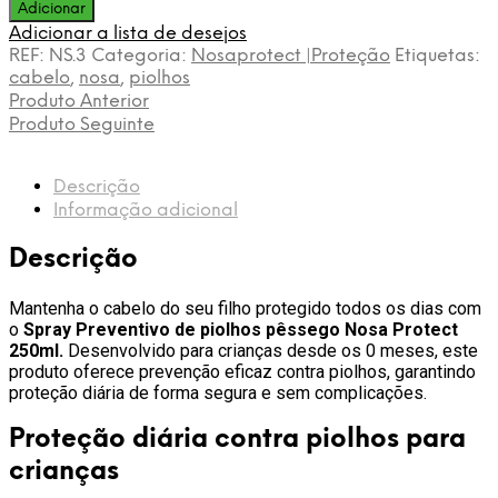
de
Adicionar
Spray
Adicionar a lista de desejos
Preventivo
REF:
NS.3
Categoria:
Nosaprotect |Proteção
Etiquetas:
Nosa
cabelo
,
nosa
,
piolhos
Protect
Produto Anterior
250 ml
Produto Seguinte
–
Proteção
Diária
Descrição
contra
Informação adicional
Piolhos
|
Descrição
Aroma
Pêssego
Mantenha o cabelo do seu filho protegido todos os dias com
o
Spray Preventivo de piolhos pêssego Nosa Protect
250ml.
Desenvolvido para crianças desde os 0 meses, este
produto oferece prevenção eficaz contra piolhos, garantindo
proteção diária de forma segura e sem complicações.
Proteção diária contra piolhos para
crianças