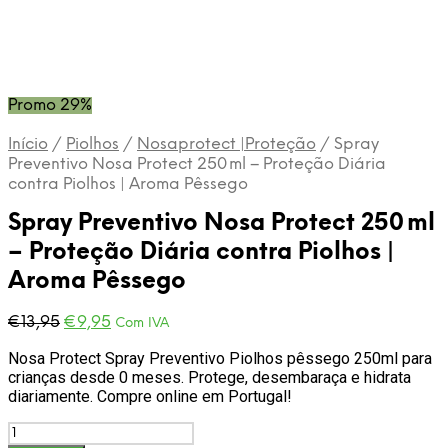
Promo 29%
Início
/
Piolhos
/
Nosaprotect |Proteção
/
Spray
Preventivo Nosa Protect 250 ml – Proteção Diária
contra Piolhos | Aroma Pêssego
Spray Preventivo Nosa Protect 250 ml
– Proteção Diária contra Piolhos |
Aroma Pêssego
O
O
€
13,95
€
9,95
Com IVA
preço
preço
Nosa Protect Spray Preventivo Piolhos pêssego 250ml para
original
atual
crianças desde 0 meses. Protege, desembaraça e hidrata
era:
é:
diariamente. Compre online em Portugal!
€13,95.
€9,95.
Quantidade