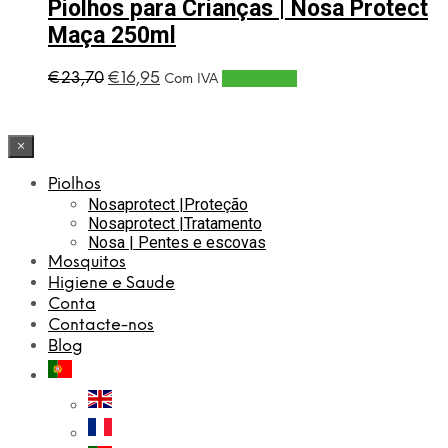
Piolhos para Crianças | Nosa Protect
Maça 250ml
O
O
€
23,70
€
16,95
Adicionar
Com IVA
preço
preço
original
atual
era:
é:
×
€23,70.
€16,95.
Piolhos
Nosaprotect |Proteção
Nosaprotect |Tratamento
Nosa | Pentes e escovas
Mosquitos
Higiene e Saude
Conta
Contacte-nos
Blog