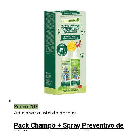
preço
preço
original
atual
era:
é:
€8,65.
€6,65.
Promo 28%
Adicionar a lista de desejos
Pack Champô + Spray Preventivo de