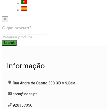
×
O que procura?
Informação
Rua Andre de Castro 333 3D V.N.Gaia
nosa@nosa.pt
928357056