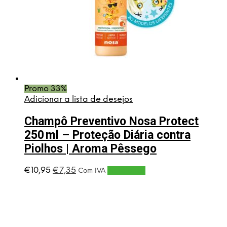
Promo 33%
Adicionar a lista de desejos
Champô Preventivo Nosa Protect
250 ml – Proteção Diária contra
Piolhos | Aroma Pêssego
O
O
€
10,95
€
7,35
Adicionar
Com IVA
preço
preço
original
atual
era:
é:
€10,95.
€7,35.