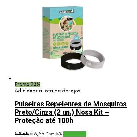
Promo 23%
Adicionar a lista de desejos
Pulseiras Repelentes de Mosquitos
Preto/Cinza (2 un.) Nosa Kit –
Proteção até 180h
O
O
€
8,65
€
6,65
Adicionar
Com IVA