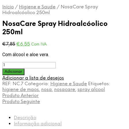
Início
/
Higiene e Saude
/
NosaCare Spray
Hidroalcóolico 250ml
NosaCare Spray Hidroalcóolico
250ml
O
O
€
7,85
€
6,55
Com IVA
preço
preço
Com álcool e aloe vera.
original
atual
era:
é:
Quantidade
€7,85.
€6,55.
de
Adicionar
NosaCare
Adicionar a lista de desejos
Spray
REF:
NC.7
Categoria:
Higiene e Saude
Etiquetas:
Hidroalcóolico
higiene de maos
,
nosa
,
nosacare
,
spray alcool
250ml
Produto Anterior
Produto Seguinte
Descrição
Informação adicional